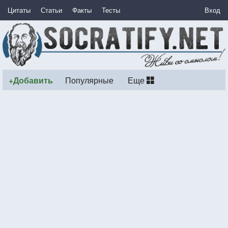
Цитаты
Статьи
Факты
Тесты
Вход
+Добавить
Популярные
Еще