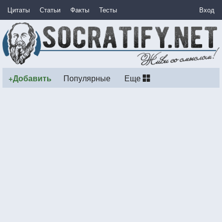
Цитаты
Статьи
Факты
Тесты
Вход
+Добавить
Популярные
Еще