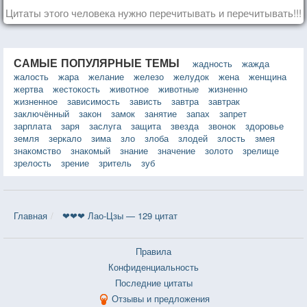
Цитаты этого человека нужно перечитывать и перечитывать!!!
САМЫЕ ПОПУЛЯРНЫЕ ТЕМЫ
жадность
жажда
жалость
жара
желание
железо
желудок
жена
женщина
жертва
жестокость
животное
животные
жизненно
жизненное
зависимость
зависть
завтра
завтрак
заключённый
закон
замок
занятие
запах
запрет
зарплата
заря
заслуга
защита
звезда
звонок
здоровье
земля
зеркало
зима
зло
злоба
злодей
злость
змея
знакомство
знакомый
знание
значение
золото
зрелище
зрелость
зрение
зритель
зуб
Главная
❤❤❤ Лао-Цзы — 129 цитат
Правила
Конфиденциальность
Последние цитаты
Отзывы и предложения