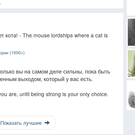
я
 кота! - The mouse lordships where a cat is
орки (1000+)
колько вы на самом деле сильны, пока быть
енным выходом, который у вас есть.
u are, until being strong is your only choice.
Показать лучшие