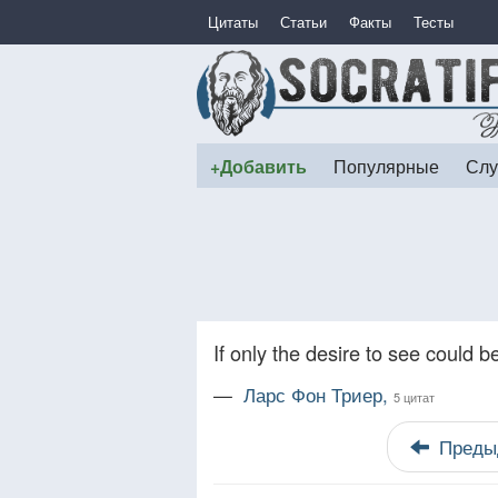
Цитаты
Статьи
Факты
Тесты
+Добавить
Популярные
Слу
If only the desire to see could b
—
Ларс Фон Триер,
5 цитат
Преды