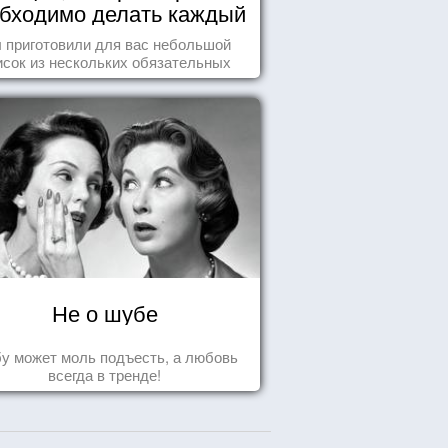
бходимо делать каждый
день
 приготовили для вас небольшой
исок из нескольких обязательных
ей, которые должны стать частью
вашего дня.
Не о шубе
у может моль подъесть, а любовь
всегда в тренде!