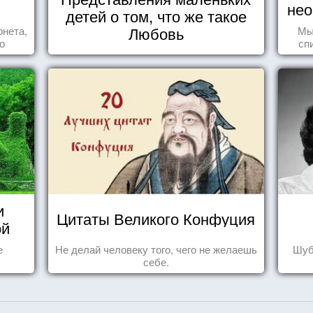
нео
детей о том, что же такое
Любовь
рнета,
Мы
о
сп
ся,
вещ
и
Цитаты Великого Конфуция
ой
е
Не делай человеку того, чего не желаешь
Шуб
себе.