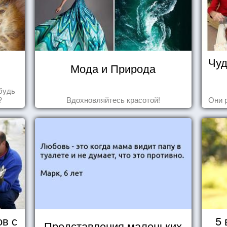
Чуд
Мода и Природа
будь
?
Вдохновляйтесь красотой!
Они 
ов с
5 
Представления маленьких