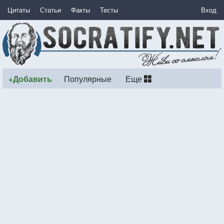
Цитаты
Статьи
Факты
Тесты
Вход
+Добавить
Популярные
Еще