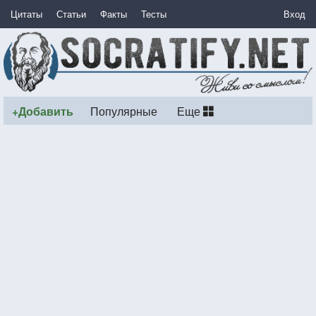
Цитаты
Статьи
Факты
Тесты
Вход
+Добавить
Популярные
Еще