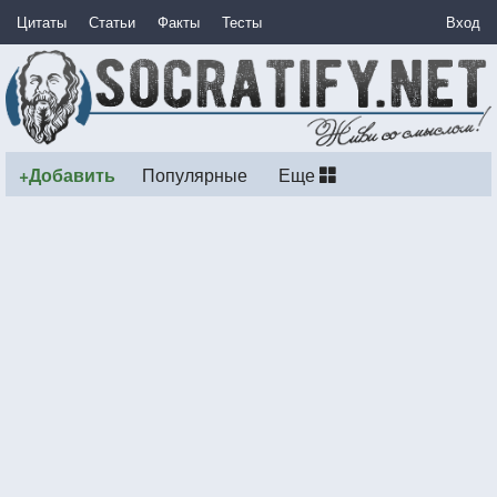
Цитаты
Статьи
Факты
Тесты
Вход
+Добавить
Популярные
Еще