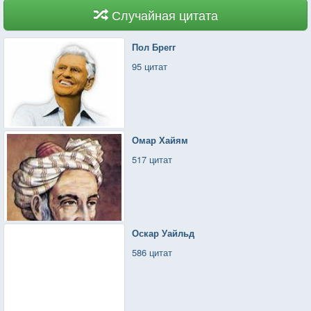
Случайная цитата
Пол Брегг
95 цитат
Омар Хайям
517 цитат
Оскар Уайльд
586 цитат