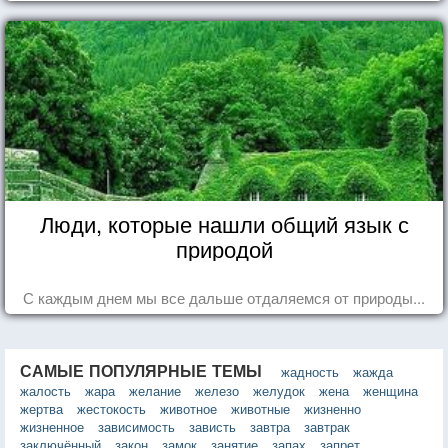
Люди, которые нашли общий язык с
природой
С каждым днем мы все дальше отдаляемся от природы...
САМЫЕ ПОПУЛЯРНЫЕ ТЕМЫ
жадность
жажда
жалость
жара
желание
железо
желудок
жена
женщина
жертва
жестокость
животное
животные
жизненно
жизненное
зависимость
зависть
завтра
завтрак
заключённый
закон
замок
занятие
запах
запрет