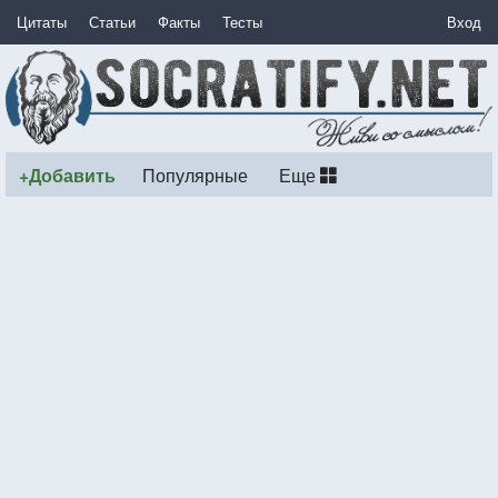
Цитаты
Статьи
Факты
Тесты
Вход
+Добавить
Популярные
Еще