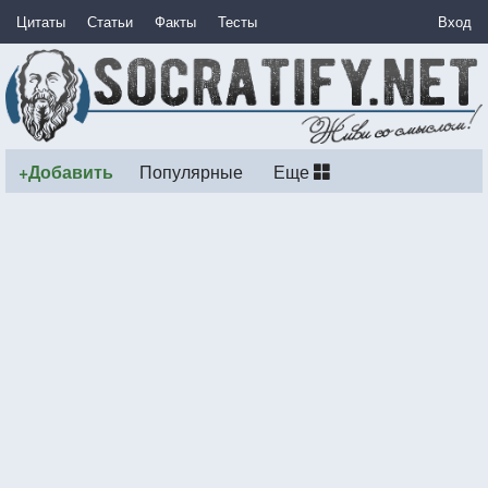
Цитаты
Статьи
Факты
Тесты
Вход
+Добавить
Популярные
Еще