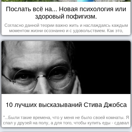
Послать всё на... Новая психология или
здоровый пофигизм.
Согласно данной теории важно жить и наслаждаясь каждым
моментом жизни осознанно и с удовольствием. Как это,
попробуем разобраться на реальных примерах.
10 лучших высказываний Стива Джобса
"...Были такие времена, что у меня не было своей комнаты. Я
спал у друзей на полу, а для того, чтобы купить еды - сдавал
бутылки из под кока-колы"