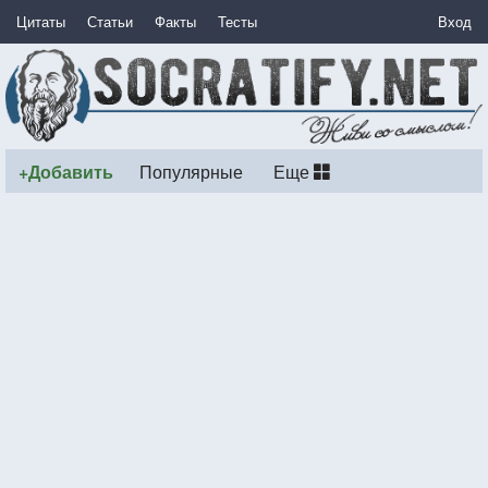
Цитаты
Статьи
Факты
Тесты
Вход
+Добавить
Популярные
Еще