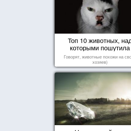
Топ 10 животных, на
которыми пошутила
природа
Говорят, животные похожи на св
хозяев)