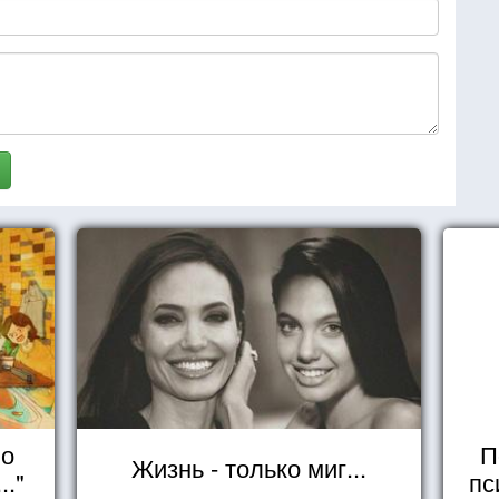
но
П
Жизнь - только миг...
.."
пс