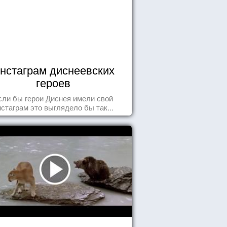
нстаграм диснеевских
героев
сли бы герои Диснея имели свой
нстаграм это выглядело бы так...