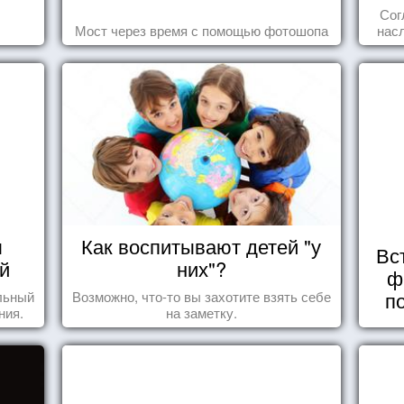
Сог
Мост через время с помощью фотошопа
нас
осоз
поп
ы
Как воспитывают детей "у
Вс
й
них"?
ф
п
льный
Возможно, что-то вы захотите взять себе
ния.
на заметку.