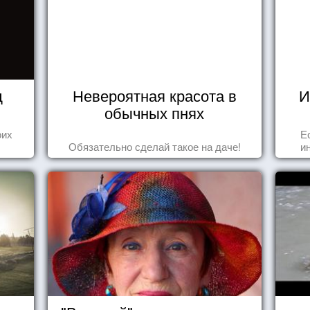
д
Невероятная красота в
И
обычных пнях
оих
Е
Обязательно сделай такое на даче!
и