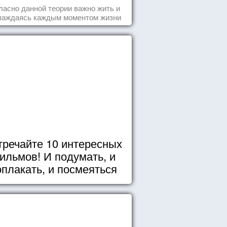
пофигизм.
ласно данной теории важно жить и
лаждаясь каждым моментом жизни
нанно и с удовольствием. Как это,
робуем разобраться на реальных
примерах.
тречайте 10 интересных
ильмов! И подумать, и
оплакать, и посмеяться