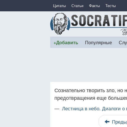
Цитаты
Статьи
Факты
Тесты
+Добавить
Популярные
Слу
Сознательно творить зло, но 
предотвращения еще большего
—
Лестница в небо. Диалоги о
Преды