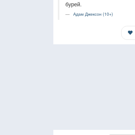
бурей.
Адам Джексон (10+)