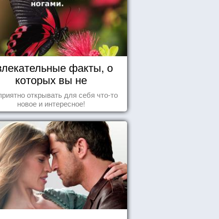
влекательные факты, о
которых вы не
догадывались!
приятно открывать для себя что-то
новое и интересное!