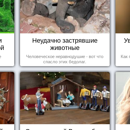
и
Неудачно застрявшие
У
ой
животные
е
Человеческое неравнодушие - вот что
Как 
спасло этих бедолаг.