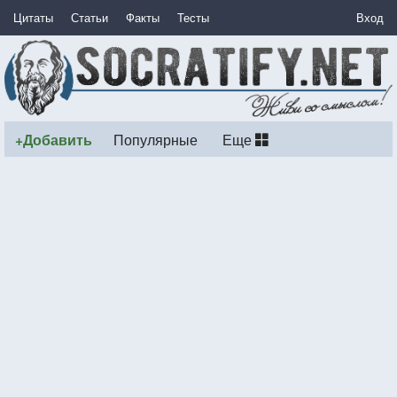
Цитаты
Статьи
Факты
Тесты
Вход
+Добавить
Популярные
Еще