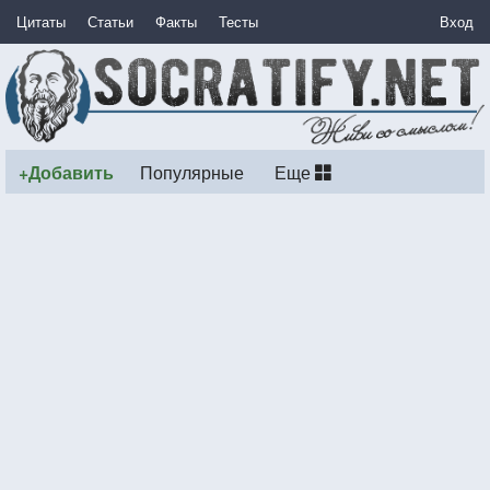
Цитаты
Статьи
Факты
Тесты
Вход
+Добавить
Популярные
Еще