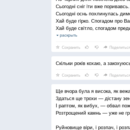
Сьогоднi снiг iти вже поривавсь.
Сьогоднi оснь похлинулась дим
Хай буде гiрко. Спогадом про Ва
Хай буде свiтло, спогадом пред
Хай не розбудить смутку телеф
раскрыть
Нехай печаль не зрушиться лис
Сохранить
Поделитьс
Хай буде легко. Це був тльки со
Що ледь торкнувся пам'ятi вуст
Скiльки рокiв кохаю, а закохуюс
Сохранить
Поделитьс
Ще вчора була я висока, як вежа
Здаться ще трохи — дiстану зен
I раптом, як вибух, — обвал по
Розтрощений камнь — уже не гра
Руйновище вiри, i розпач, i розп