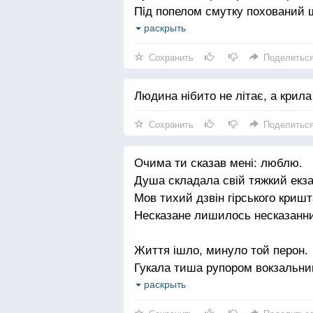
Пiд попелом смутку похований 
Зажуренi друзi сахнулися врозтi
раскрыть
Посiяне слово не сходить в пол
Сохранить
Поделитьс
На те й погорльцi, — будуeмо ха
Людина нібито не літає, а крила
Над хаткою небо. А знов голубе
Найвище умiння — почати споч
Сохранить
Поделитьс
життя, розумiння, дорогу, себе.
Очима ти сказав мені: люблю.
Душа складала свій тяжкий екз
Мов тихий дзвін гірського криш
Несказане лишилось несказанн
Життя ішло, минуло той перон.
Гукала тиша рупором вокзальни
Багато слів написано пером.
раскрыть
Несказане лишилось несказанн