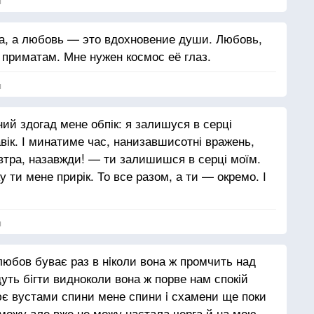
я
а, а любовь — это вдохновение души. Любовь,
 приматам. Мне нужен космос её глаз.
им.
я
ний здогад мене обпік: я залишуся в серці
авік. І минатиме час, нанизавшисотні вражень,
завтра, назавжди! — ти залишишся в серці моїм.
у ти мене прирік. То все разом, а ти — окремо. І
я
любов буває раз в нiколи вона ж промчить над
ть бiгти видноколи вона ж порве нам спокiй
ює вустами спини мене спини i схамени ще поки
можу але вже не можу настала черга й на мою