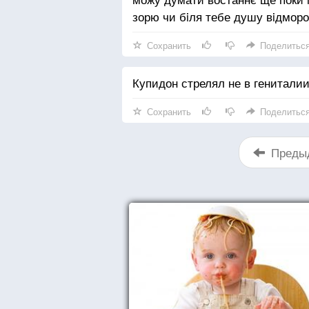
зорю чи бiля тебе душу вiдморо
Сохранить
Поделитьс
Купидон стрелял не в гениталии
Сохранить
Поделитьс
Преды