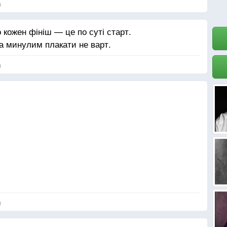
я
о кожен фініш — це по суті старт.
за минулим плакати не варт.
я
час.
.
я