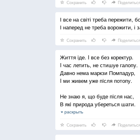
Сохранить
Поделитьс
І все на світі треба пережити, б
І наперед не треба ворожити, і 
Сохранить
Поделитьс
Життя iде. I все без коректур.
I час летить, не стишуe галопу.
Давно нема маркзи Помпадур,
I ми живем уже пiсля потопу.
Не знаю я, що буде пiсля нас,
В якi природа убереться шати.
Eдиний, хто не втомлються, — 
раскрыть
А ми живi, нам треба поспiшати
Сохранить
Поделитьс
Зробити щось, лишити по собi,