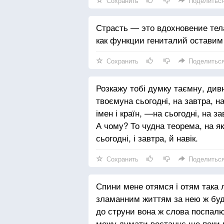
Сохранить
Поделитьс
Світали ночі, вечоріли дні.
Страсть — это вдохновение тел
Не раз хитнула доля терезами.
как функции гениталий оставим
Слова як сонце сходили в мені.
Несказане лишилось несказанн
Сохранить
Поделитьс
Розкажу тобі думку таємну, див
твоємуна сьогодні, на завтра, н
імен і країн, —на сьогодні, на 
А чому? То чудна теорема, на як
сьогодні, і завтра, й навік.
Сохранить
Поделитьс
Спини мене отямся i отям така 
зламанним життям за нею ж буду
до струни вона ж слова поспал
можу думати востаннє ще поки 