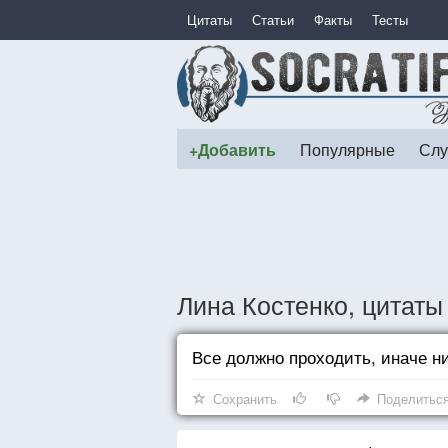
Цитаты
Статьи
Факты
Тесты
+Добавить
Популярные
Слу
Лина Костенко, цитаты
Все должно проходить, иначе ни
Сохранить
Поделитьс