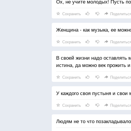
Ох, не учите молодых! Пусть п
Сохранить
Поделитьс
Женщина - как музыка, ее можн
Сохранить
Поделитьс
В своей жизни надо оставлять м
истина, да можно век прожить и 
Сохранить
Поделитьс
У каждого своя пустыня и свои
Сохранить
Поделитьс
Людям не то что позакладывал