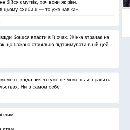
не бійся смутків, хоч вони як ріки.
i,
 в цьому схибиш — то уже навіки»
ннi.
я
вжди боїшся впасти в її очах. Жінка втрачає на
и.
Так що бажано стабільно підтримувати в ній цей
я
ки.
 момент, когда ничего уже не можешь исправить.
льствах. Ни в самом себе.
и.
я
вiки.
вiтлим.
вiдтам.