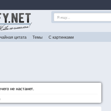
чайная цитата
Темы
С картинками
чего не настанет.
я