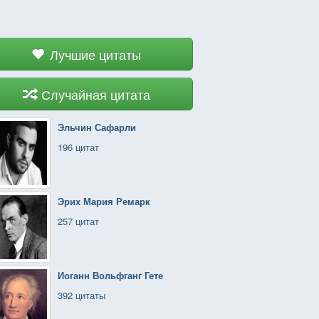
Лучшие цитаты
Случайная цитата
Эльчин Сафарли
196 цитат
Эрих Мария Ремарк
257 цитат
Иоганн Вольфганг Гете
392 цитаты