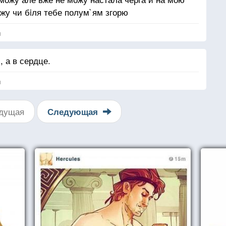
жу чи бiля тебе полум`ям згорю
я
, а в сердце.
я
дущая
Следующая