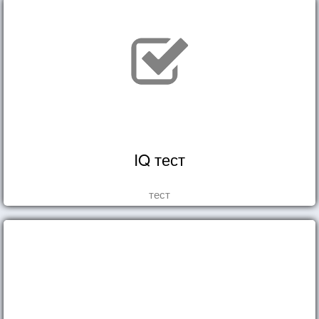
IQ тест
тест