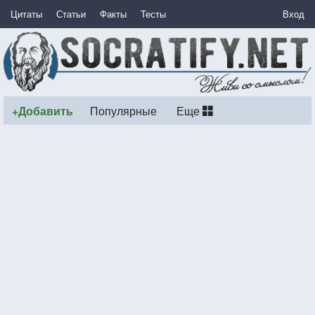
Цитаты
Статьи
Факты
Тесты
Вход
+Добавить
Популярные
Еще