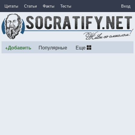
Цитаты
Статьи
Факты
Тесты
Вход
+Добавить
Популярные
Еще