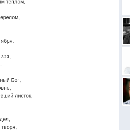
им теплом,
перелом,
тября,
 зря,
.
нный Бог,
овне,
евший листок,
дел,
 творя,