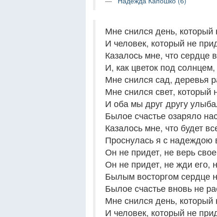
Надежда Капошко (6)
Мне снился день, который 
И человек, который не прид
Казалось мне, что сердце 
И, как цветок под солнцем,
Мне снился сад, деревья р
Мне снился свет, который н
И оба мы друг другу улыба
Былое счастье озаряло нас
Казалось мне, что будет вс
Проснулась я с надеждою в
Он не придет, не верь сво
Он не придет, не жди его, 
Былым восторгом сердце н
Былое счастье вновь не ра
Мне снился день, который 
И человек, который не прид