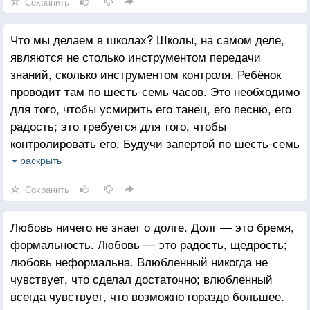
Сохранить
как Александр Великий, — ты начинаешь думать
о том, как избавиться от этого парня!
Что мы делаем в школах? Школы, на самом деле,
являются не столько инструментом передачи
знаний, сколько инструментом контроля. Ребёнок
проводит там по шесть-семь часов. Это необходимо
для того, чтобы усмирить его танец, его песню, его
радость; это требуется для того, чтобы
контролировать его. Будучи запертой по шесть-семь
часов ежедневно в почти тюремной атмосфере,
раскрыть
энергия ребёнка угасает. Он становится
Сохранить
подавленным, будто замороженным. Энергия
больше не течёт, не бьёт ключом, жизнь ребёнка
Любовь ничего не знает о долге. Долг — это бремя,
сводится к минимуму — и это мы называем
формальность. Любовь — это радость, щедрость;
сдержанностью. Он никогда не живёт полной
любовь неформальна. Влюбленный никогда не
жизнью.
чувствует, что сделал достаточно; влюбленный
всегда чувствует, что возможно гораздо большее.