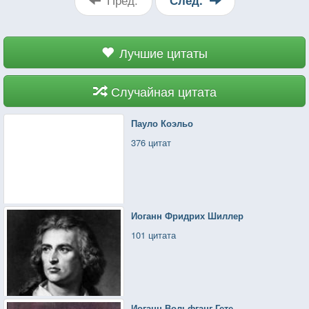
Лучшие цитаты
Случайная цитата
Пауло Коэльо
376 цитат
Иоганн Фридрих Шиллер
101 цитата
Иоганн Вольфганг Гете