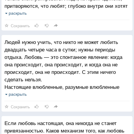
притворяются, что любят; глубоко внутри они хотят
получить любовь. Они не хотят давать, им нечего
раскрыть
дать. Только человек, который умеет быть один
Сохранить
и оставаться радостным, так полон любви, что
может ею поделиться. Он может поделиться ею и с
Людей нужно учить, что никто не может любить
незнакомыми людьми.
двадцать четыре часа в сутки; нужны периоды
отдыха. Любовь — это спонтанное явление: когда
она происходит, она происходит, и когда она не
происходит, она не происходит. С этим ничего
сделать нельзя.
Настоящие влюбленные, разумные влюбленные
позволят друг другу осознать это явление: «Когда
раскрыть
я хочу быть один, это не значит, что я отвергаю
Сохранить
тебя. Фактически именно благодаря твоей любви
для меня стало возможным одиночество». И если
Если любовь настоящая, она никогда не станет
твоя женщина хочет остаться одна на ночь, на
привязанностью. Каков механизм того, как любовь
несколько дней, ты не будешь чувствовать обиды.