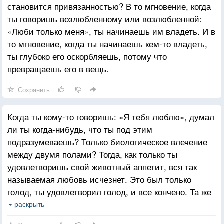
становится привязанностью? В то мгновение, когда
Ты не скажешь, что тебя отвергли, что твою любовь
ты говоришь возлюбленному или возлюбленной:
не приняли и не приветствовали. Ты будешь
«Люби только меня», ты начинаешь им владеть. И в
уважать ее решение несколько дней быть одной.
то мгновение, когда ты начинаешь кем-то владеть,
ты глубоко его оскорбляешь, потому что
превращаешь его в вещь.
Сохранить
Когда ты кому-то говоришь: «Я тебя люблю», думал
ли ты когда-нибудь, что ты под этим
подразумеваешь? Только биологическое влечение
между двумя полами? Тогда, как только ты
удовлетворишь свой животный аппетит, вся так
называемая любовь исчезнет. Это был только
голод, ты удовлетворил голод, и все кончено. Та же
самая женщина, которая казалась самой красивой
раскрыть
в мире, тот же самый мужчина, который выглядел