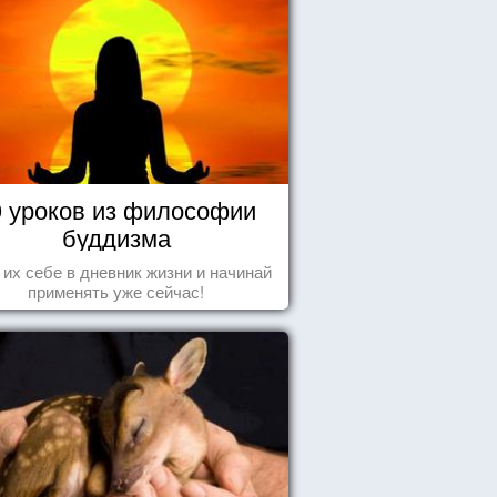
0 уроков из философии
буддизма
 их себе в дневник жизни и начинай
применять уже сейчас!