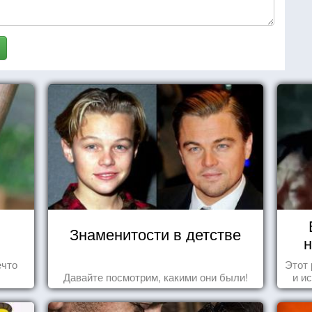
Знаменитости в детстве
н
ечто
Этот
Давайте посмотрим, какими они были!
и и