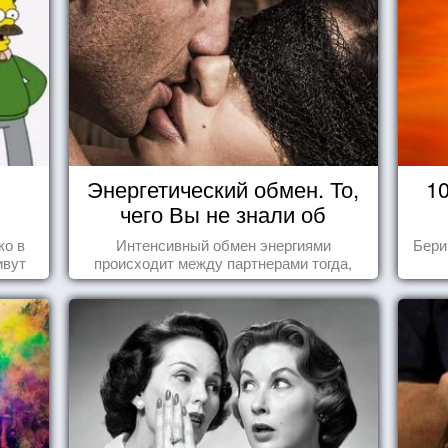
Энергетический обмен. То,
1
чего Вы не знали об
отношениях
ко в
Интенсивный обмен энергиями
Бери
ивут
происходит между партнерами тогда,
когда они испытывают симпатию друг к
другу...