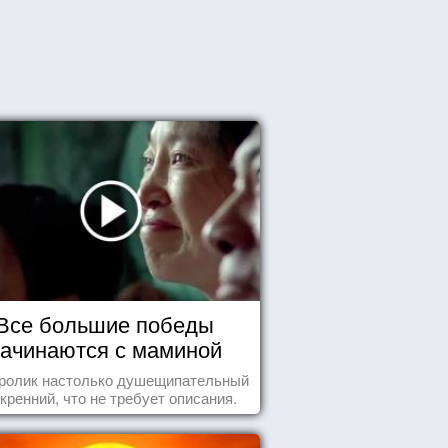
Все большие победы
ачинаются с маминой
колыбели
 ролик настолько душещипательный
скренний, что не требует описания.