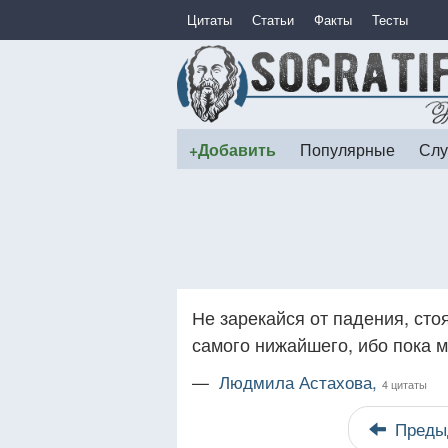
Цитаты
Статьи
Факты
Тесты
+Добавить
Популярные
Слу
Не зарекайся от падения, стоя
самого нижайшего, ибо пока 
—
Людмила Астахова,
4 цитаты
Преды