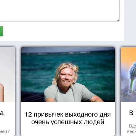
ца
В 
12 привычек выходного дня
очень успешных людей
Вд
знец?
вес