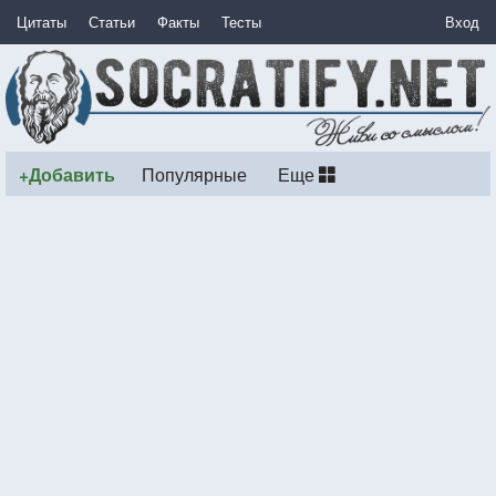
Цитаты
Статьи
Факты
Тесты
Вход
+Добавить
Популярные
Еще