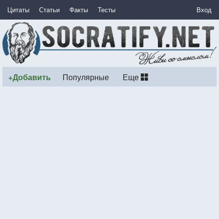
Цитаты
Статьи
Факты
Тесты
Вход
+Добавить
Популярные
Еще