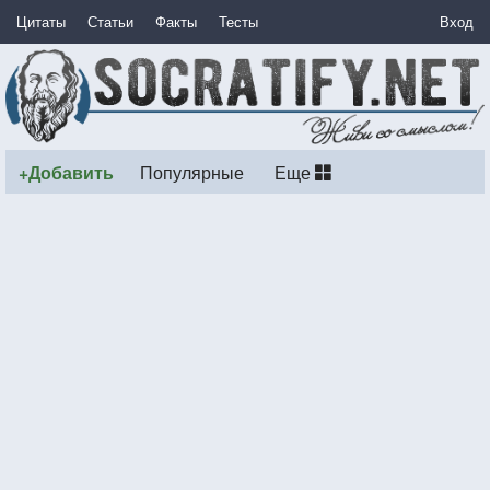
Цитаты
Статьи
Факты
Тесты
Вход
+Добавить
Популярные
Еще