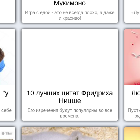
Мукимоно
Игра с едой - это не всегда плохо, а даже
«Лу
и красиво!
 "у
10 лучших цитат Фридриха
Лю
Ницше
ь себе
Его изречения будут популярны во все
Пуст
времена.
ря