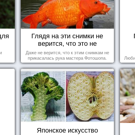
для
Глядя на эти снимки не
верится, что это не
Фотошоп!
и
Даже не верится, что к этим снимкам не
прикасалась рука мастера Фотошопа.
Люби
Японское искусство