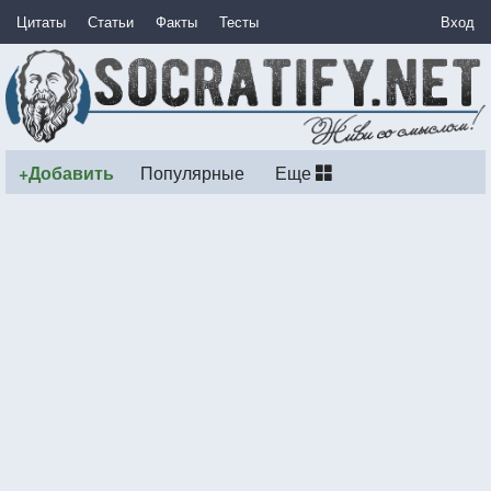
Цитаты
Статьи
Факты
Тесты
Вход
+Добавить
Популярные
Еще