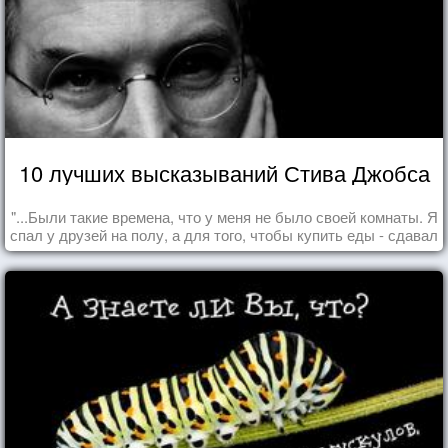
10 лучших высказываний Стива Джобса
"...Были такие времена, что у меня не было своей комнаты. Я
спал у друзей на полу, а для того, чтобы купить еды - сдавал
бутылки из под кока-колы"