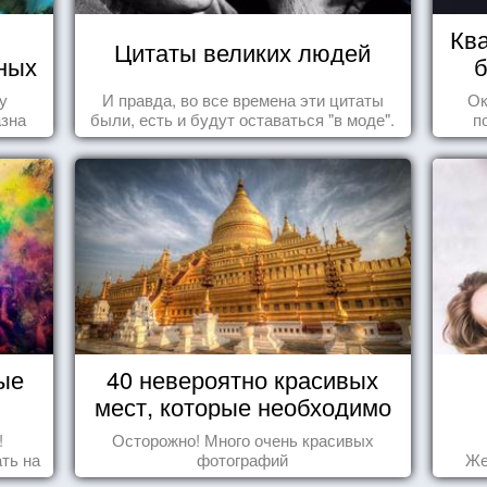
Ква
Цитаты великих людей
ных
б
у
И правда, во все времена эти цитаты
Ок
азна
были, есть и будут оставаться "в моде".
п
ые
40 невероятно красивых
мест, которые необходимо
увидеть пока вы живы
!
Осторожно! Много очень красивых
ть на
фотографий
Же
ить