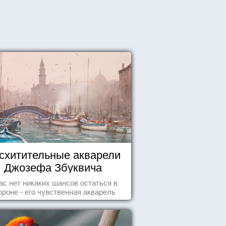
схитительные акварели
Джозефа Збуквича
ас нет никаких шансов остаться в
ороне - его чувственная акварель
покорила жителей всего мира.