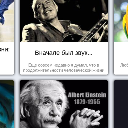
зни:
Вначале был звук...
е
Еще совсем недавно я думал, что в
Люб
продолжительности человеческой жизни
заложена какая-то ошибка.