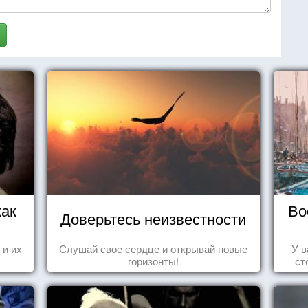
как
Во
Доверьтесь неизвестности
 и их
Слушай свое сердце и открывай новые
У в
горизонты!
ст