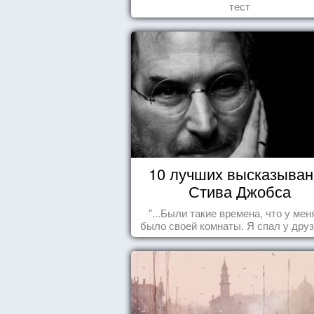
тест
10 лучших высказыван
Стива Джобса
"...Были такие времена, что у мен
было своей комнаты. Я спал у друз
полу, а для того, чтобы купить ед
сдавал бутылки из под кока-кол