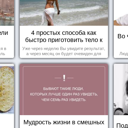
ели
4 простых способа как
Во 
быстро приготовить тело к
морю
ся в
Уже через неделю Вы увидите результат,
ель
а через месяц он будет очевиден для
Люд
всех!
Мудрость жизни в смешных
Под