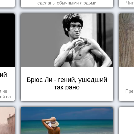
сделаны обычными людьми
Чит
ий
Брюс Ли - гений, ушедший
так рано
я не
Пре
ей на
ы -
ы"