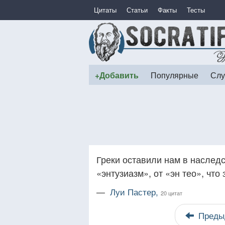
Цитаты
Статьи
Факты
Тесты
+Добавить
Популярные
Слу
Греки оставили нам в наслед
«энтузиазм», от «эн тео», что
—
Луи Пастер,
20 цитат
Преды