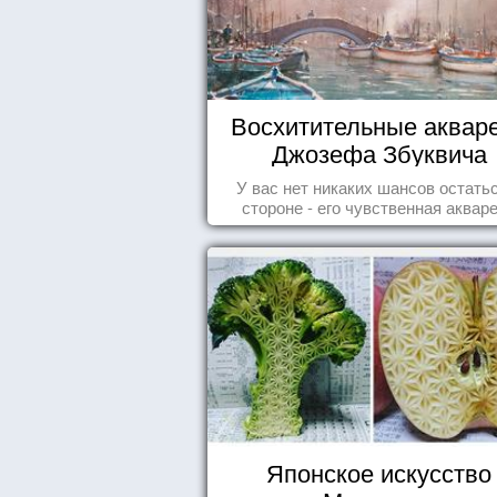
Восхитительные аквар
Джозефа Збуквича
У вас нет никаких шансов остать
стороне - его чувственная аквар
покорила жителей всего мира.
Японское искусство