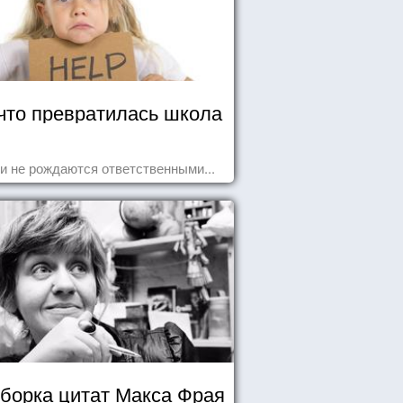
что превратилась школа
и не рождаются ответственными...
борка цитат Макса Фрая