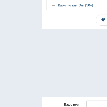
Карл Густав Юнг (50+)
Ваше имя