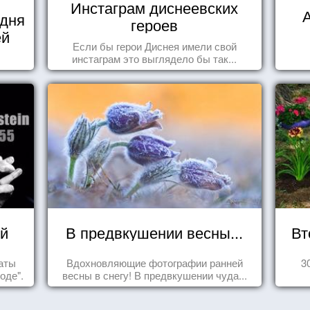
Инстаграм диснеевских
А
 дня
героев
ей
Если бы герои Диснея имели свой
инстаграм это выглядело бы так...
й
В предвкушении весны...
Вт
таты
Вдохновляющие фотографии ранней
3
оде".
весны в снегу! В предвкушении чуда...