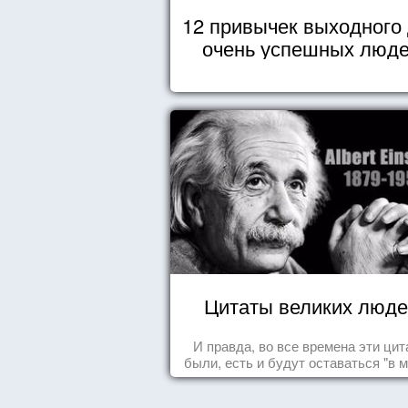
12 привычек выходного
очень успешных люд
Цитаты великих люде
И правда, во все времена эти ци
были, есть и будут оставаться "в м