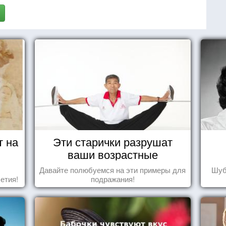
т на
Эти старички разрушат
ваши возрастные
стереотипы
Давайте полюбуемся на эти примеры для
Шуб
етия!
подражания!