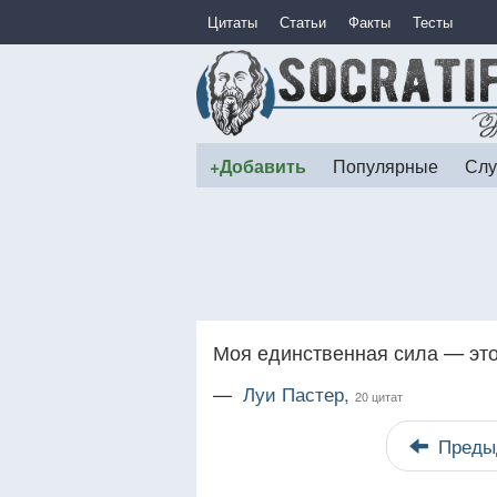
Цитаты
Статьи
Факты
Тесты
+Добавить
Популярные
Слу
Моя единственная сила — это
—
Луи Пастер,
20 цитат
Преды