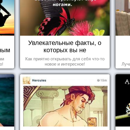
Увлекательные факты, о
чным
которых вы не
догадывались!
ам
Как приятно открывать для себя что-то
о!
новое и интересное!
Луч