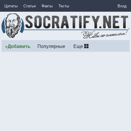
Цитаты
Статьи
Факты
Тесты
Вход
+Добавить
Популярные
Еще