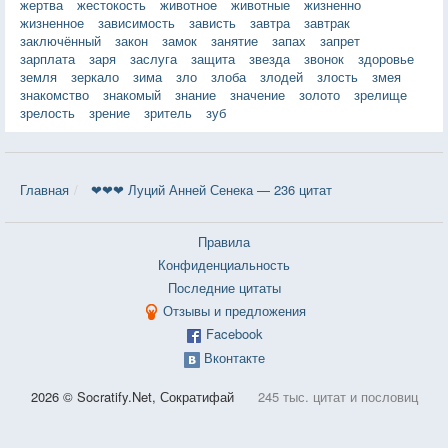
жертва
жестокость
животное
животные
жизненно
жизненное
зависимость
зависть
завтра
завтрак
заключённый
закон
замок
занятие
запах
запрет
зарплата
заря
заслуга
защита
звезда
звонок
здоровье
земля
зеркало
зима
зло
злоба
злодей
злость
змея
знакомство
знакомый
знание
значение
золото
зрелище
зрелость
зрение
зритель
зуб
Главная
❤❤❤ Луций Анней Сенека — 236 цитат
Правила
Конфиденциальность
Последние цитаты
Отзывы и предложения
Facebook
Вконтакте
2026 © Socratify.Net, Сократифай
245 тыс. цитат и пословиц