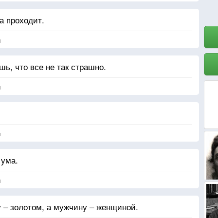
а проходит.
я
ь, что все не так страшно.
я
я
 ума.
я
 – золотом, а мужчину – женщиной.