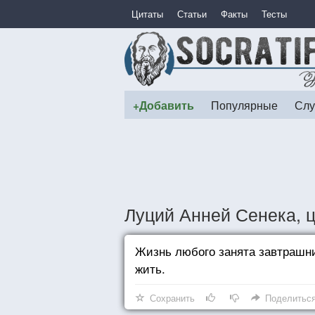
Цитаты
Статьи
Факты
Тесты
+Добавить
Популярные
Слу
Луций Анней Сенека, 
Жизнь любого занята завтрашни
жить.
Сохранить
Поделитьс