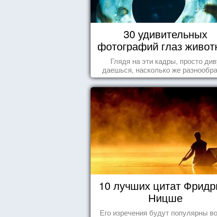
30 удивительных
фотографий глаз живот
Глядя на эти кадры, просто див
даешься, насколько же разнообр
природа нашего мира!
10 лучших цитат Фридр
Ницше
Его изречения будут популярны во