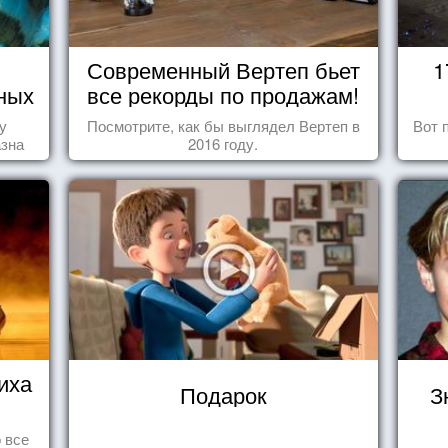
Современный Вертеп бьет
1
ных
все рекорды по продажам!
у
Посмотрите, как бы выглядел Вертеп в
Вот 
азна
2016 году.
иха
Подарок
З
 все