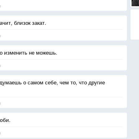
я
ачит, близок закат.
я
то изменить не можешь.
я
 думаешь о самом себе, чем то, что другие
я
юби.
я