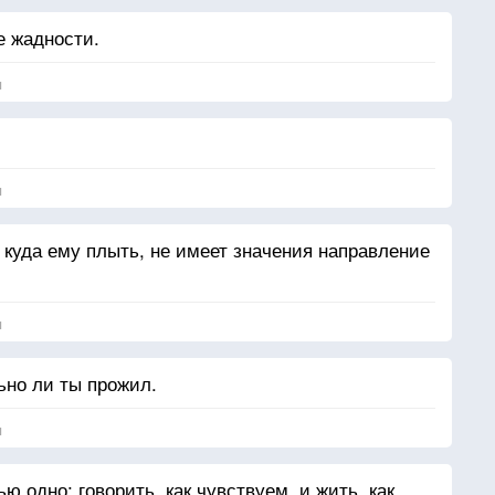
е жадности.
я
я
, куда ему плыть, не имеет значения направление
я
льно ли ты прожил.
я
 одно: говорить, как чувствуем, и жить, как