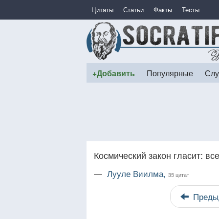
Цитаты
Статьи
Факты
Тесты
+Добавить
Популярные
Слу
Космический закон гласит: вс
—
Лууле Виилма,
35 цитат
Преды