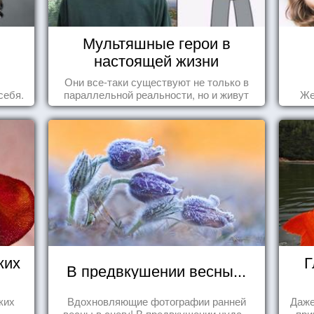
Мультяшные герои в
настоящей жизни
Они все-таки существуют не только в
себя.
параллельной реальности, но и живут
Же
среди нас с вами.
ких
Г
В предвкушении весны...
ких
Вдохновляющие фотографии ранней
Даже
весны в снегу! В предвкушении чуда...
при