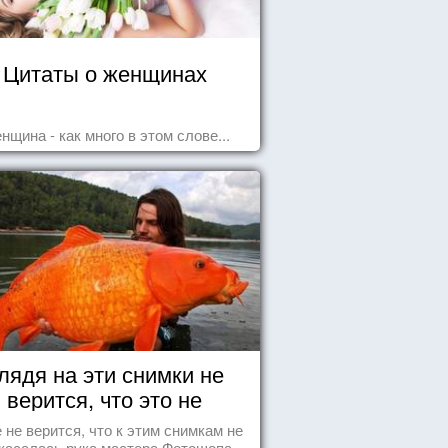
Цитаты о женщинах
нщина - как много в этом слове...
лядя на эти снимки не
верится, что это не
Фотошоп!
 не верится, что к этим снимкам не
касалась рука мастера Фотошопа.