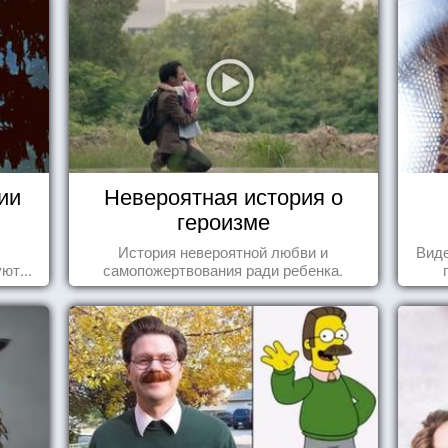
ии
Невероятная история о
героизме
История невероятной любви и
Виде
ют...
самопожертвования ради ребенка.