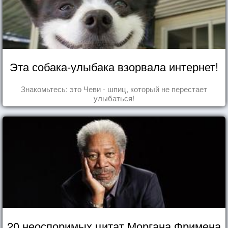
Эта собака-улыбака взорвала интернет!
Знакомьтесь: это Чеви - шпиц, который не перестает
улыбаться!
20 неоспоримых цитат Моргана Фримена