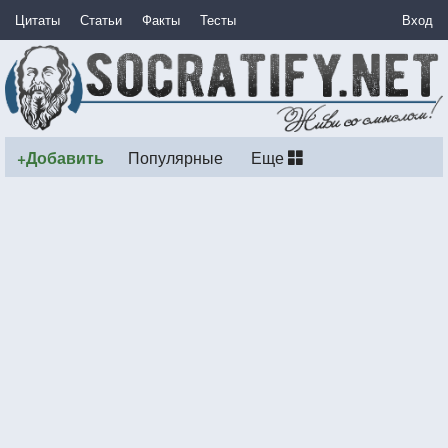
Цитаты
Статьи
Факты
Тесты
Вход
+Добавить
Популярные
Еще