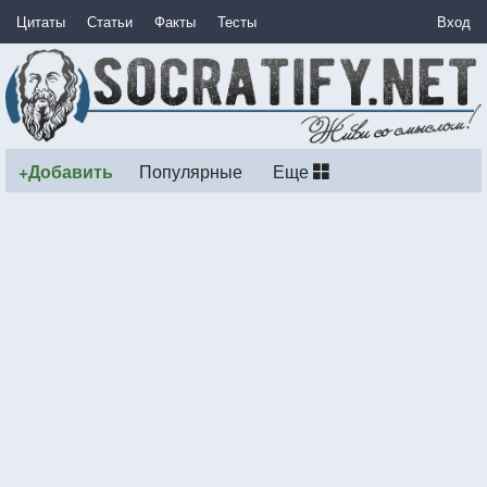
Цитаты
Статьи
Факты
Тесты
Вход
+Добавить
Популярные
Еще