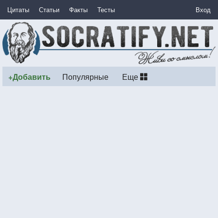
Цитаты
Статьи
Факты
Тесты
Вход
+Добавить
Популярные
Еще