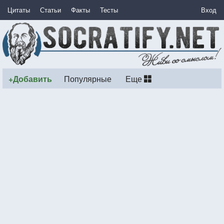
Цитаты
Статьи
Факты
Тесты
Вход
+Добавить
Популярные
Еще