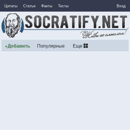
Цитаты
Статьи
Факты
Тесты
Вход
+Добавить
Популярные
Еще