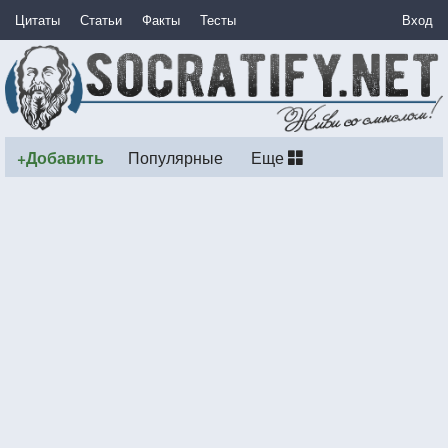
Цитаты
Статьи
Факты
Тесты
Вход
+Добавить
Популярные
Еще