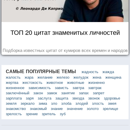
ТОП 20 цитат знаменитых личностей
Подборка известных цитат от кумиров всех времен и народов
САМЫЕ ПОПУЛЯРНЫЕ ТЕМЫ
жадность
жажда
жалость
жара
желание
железо
желудок
жена
женщина
жертва
жестокость
животное
животные
жизненно
жизненное
зависимость
зависть
завтра
завтрак
заключённый
закон
замок
занятие
запах
запрет
зарплата
заря
заслуга
защита
звезда
звонок
здоровье
земля
зеркало
зима
зло
злоба
злодей
злость
змея
знакомство
знакомый
знание
значение
золото
зрелище
зрелость
зрение
зритель
зуб