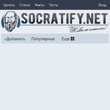
Цитаты
Статьи
Факты
Тесты
Вход
+Добавить
Популярные
Еще