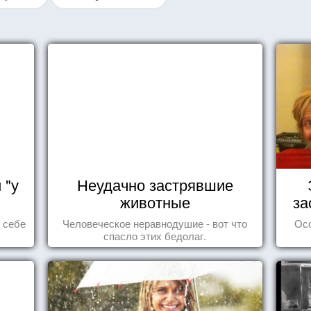
 "у
Неудачно застрявшие
животные
за
ь себе
Человеческое неравнодушие - вот что
Ос
спасло этих бедолаг.