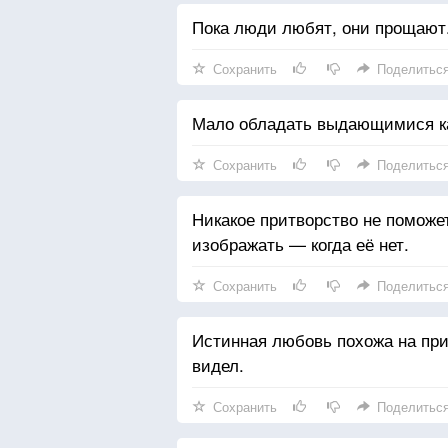
Пока люди любят, они прощают
Сохранить
Поделитьс
Мало обладать выдающимися ка
Сохранить
Поделитьс
Никакое притворство не поможет
изображать — когда её нет.
Сохранить
Поделитьс
Истинная любовь похожа на прив
видел.
Сохранить
Поделитьс