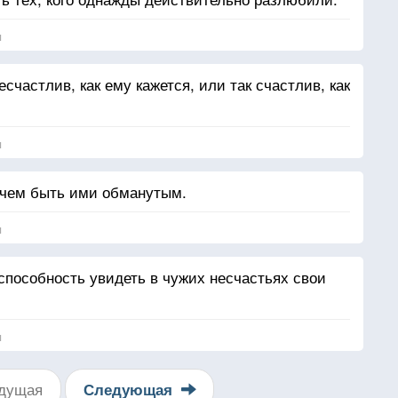
я
есчастлив, как ему кажется, или так счастлив, как
я
 чем быть ими обманутым.
я
способность увидеть в чужих несчастьях свои
я
дущая
Следующая