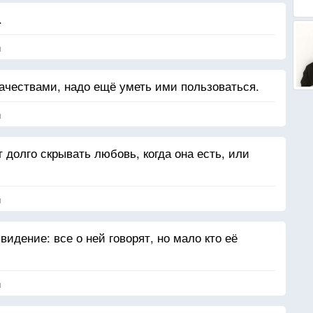
.
я
чествами, надо ещё уметь ими пользоваться.
я
 долго скрывать любовь, когда она есть, или
я
идение: все о ней говорят, но мало кто её
я