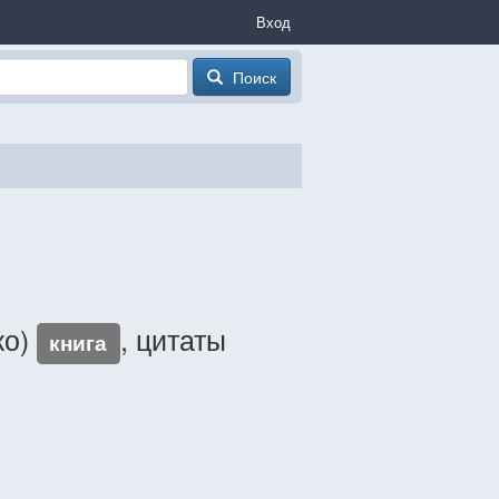
Вход
Поиск
ко)
, цитаты
книга