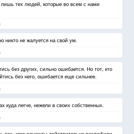
ишь тех людей, которые во всем с нами
я
о никто не жалуется на свой ум.
я
тись без других, сильно ошибается. Но тот, кто
ойтись без него, ошибается еще сильнее.
я
х куда легче, нежели в своих собственных.
я
ь тех, кого однажды действительно разлюбили.