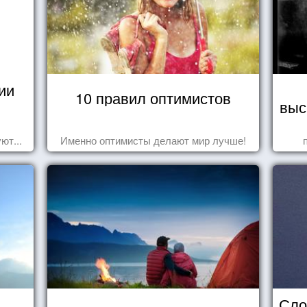
ии
10 правил оптимистов
выс
ют...
Именно оптимисты делают мир лучше!
Сло