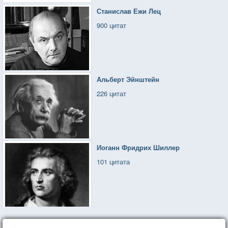
Станислав Ежи Лец
900 цитат
Альберт Эйнштейн
226 цитат
Иоганн Фридрих Шиллер
101 цитата