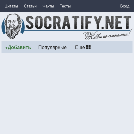
Цитаты
Статьи
Факты
Тесты
Вход
+Добавить
Популярные
Еще