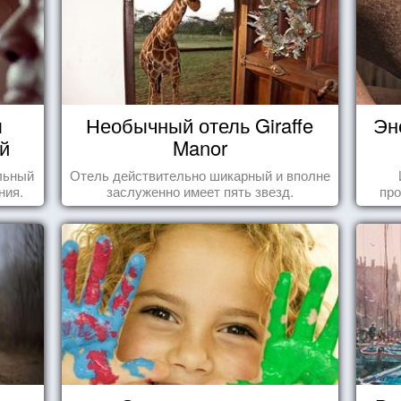
ы
Необычный отель Giraffe
Эн
й
Manor
льный
Отель действительно шикарный и вполне
ния.
заслуженно имеет пять звезд.
про
когд