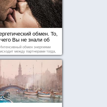
ергетический обмен. То,
чего Вы не знали об
отношениях
Интенсивный обмен энергиями
исходит между партнерами тогда,
а они испытывают симпатию друг к
другу...