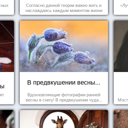
пофигизм.
сных
Согласно данной теории важно жить и
«Лу
наслаждаясь каждым моментом жизни
осознанно и с удовольствием. Как это,
попробуем разобраться на реальных
примерах.
В предвкушении весны...
ды
ят
Вдохновляющие фотографии ранней
весны в снегу! В предвкушении чуда...
Мост