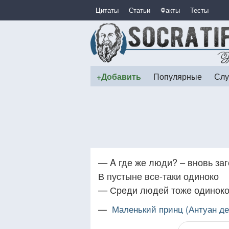
Цитаты
Статьи
Факты
Тесты
+Добавить
Популярные
Слу
— A где же люди? – вновь за
В пустыне все-таки одиноко
— Среди людей тоже одиноко
—
Маленький принц (Антуан д