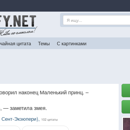
чайная цитата
Темы
С картинками
говорил наконец Маленький принц. –
, — заметила змея.
е Сент-Экзюпери),
102 цитаты