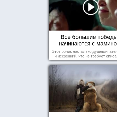
Все большие побед
начинаются с мамино
колыбели
Этот ролик настолько душещипате
и искренний, что не требует описа