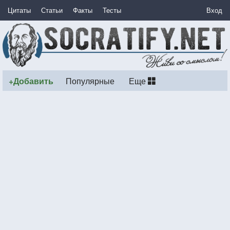
Цитаты
Статьи
Факты
Тесты
Вход
+Добавить
Популярные
Еще