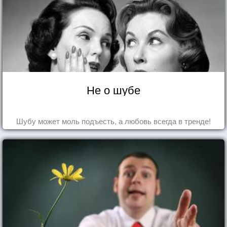
Не о шубе
Шубу может моль подъесть, а любовь всегда в тренде!