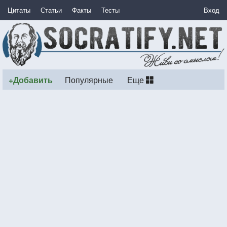
Цитаты
Статьи
Факты
Тесты
Вход
+Добавить
Популярные
Еще