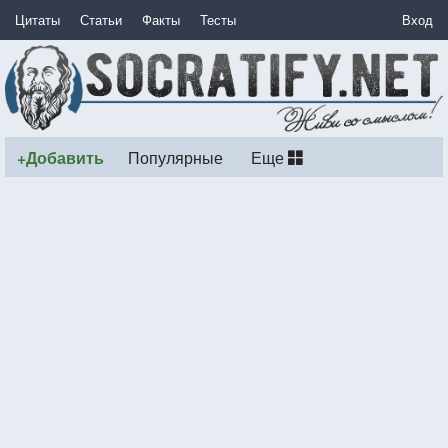
Цитаты
Статьи
Факты
Тесты
Вход
+Добавить
Популярные
Еще