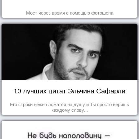
Мост через время с помощью фотошопа
10 лучших цитат Эльчина Сафарли
Его строки нежно ложатся на душу и Ты просто веришь
каждому слову...