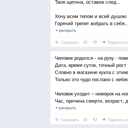
Твоя щетина, оставив след...
А между всем этим мы верим в
Это чистая правда, поверьте!
Страдаем, клянём, и... влюбляе
Хочу всем телом и всей душою
А не верите - жизнью проверьте
Горячий трепет вобрать в себя..
Но только вместе, вдвоем с тоб
раскрыть
Лежать, болтая, мечтать - любя.
Сохранить
Поделитьс
Хочу я снега, хочу мороза,
Человек родился - на руку - пом
И рядом нежный, влюбленный в
Дата, время суток, точный рост и
А на подушке алеет роза,
Словно в магазине кукла с этике
И ты желаньем опять объят...
Только это чудо послано с небес
Человек уходит – номерок на ног
Час, причина смерти, возраст, да
Вот и все, что нужно, чтоб верну
раскрыть
Голым он приходит... и уходит г
Сохранить
Поделитьс