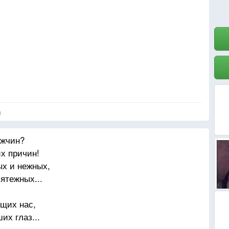
:
ь!"
д,
,
я
ужчин?
их причин!
ых и нежных,
ятежных...
щих нас,
их глаз...