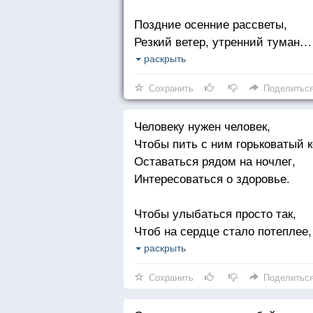
Поздние осенние рассветы,
Резкий ветер, утренний туман…
Кофе, Шоколад и Сигареты,
раскрыть
И ушедший в прошлое роман…
Сохранить
Поделитьс
И особый запах хризантемы,
Человеку нужен человек,
Чуть прохладный мятный арома
Чтобы пить с ним горьковатый 
Что дает надежду перемены…
Оставаться рядом на ночлег,
Сигареты… Кофе… Шоколад…
Интересоваться о здоровье.
Миллионы женщин любят осен
Чтобы улыбаться просто так,
Листопад и звон дождливых ст
Чтоб на сердце стало потеплее,
Тщательно отмеренные дозы —
Чтобы волноваться, "там сквозн
раскрыть
Кофе… Шоколад… И поцелуй…
Одевай-ка тапочки скорее.
Сохранить
Поделитьс
Человеку нужен человек,