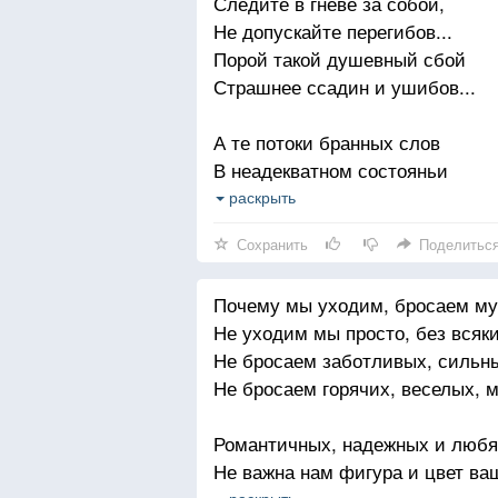
Следите в гневе за собой,
Позвонить, послушать его голос
Не допускайте перегибов...
"А у нас сегодня выпал снег.
Порой такой душевный сбой
Как ты без меня там? Беспокоюс
Страшнее ссадин и ушибов...
Чтобы был приятель, друг, сосе
А те потоки бранных слов
И еще сопящая под боком,
В неадекватном состояньи
Без которой счастья в жизни нет
Сотрут с лица земли любовь,
раскрыть
Без которой очень одиноко.
И не поможет покаянье...
Сохранить
Поделитьс
Почему мы уходим, бросаем м
Не уходим мы просто, без всяк
Не бросаем заботливых, сильн
Не бросаем горячих, веселых, м
Романтичных, надежных и любя
Не важна нам фигура и цвет ваш