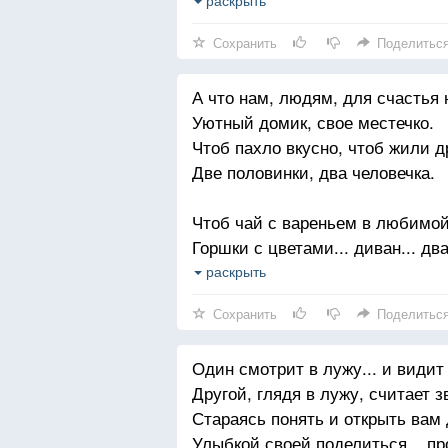
Мы уходим от тех, кто тиран и 
раскрыть
Инфантильный, зануда, тупица,
Сохранить
Поделитьс
Мы уходим от тех, с кем нам пл
А что нам, людям, для счастья
Это важно нам тоже, и главное, 
Уютный домик, свое местечко.
Можем бросить по глупости, чт
Чтоб пахло вкусно, чтоб жили 
Пострадать, поскучать и под мы
Две половинки, два человечка.
Мы уходим, когда разлюбили и 
Чтоб чай с вареньем в любимой
Когда вы изменяете нам равноду
Горшки с цветами... диван... два
Не уходим мы просто, без всяк
И чтоб на кухне... часы с кукушк
раскрыть
Никогда не бросаем... любимых
И пусть кукуют... так интересней
Сохранить
Поделитьс
Чтоб телевизор с большим экра
Один смотрит в лужу... и видит 
И на диване, укрывшись пледом.
Другой, глядя в лужу, считает з
И чтобы завтра - не очень рано
Стараясь понять и открыть вам
- Поспать спокойно... пусть до о
Улыбкой своей поделиться... про