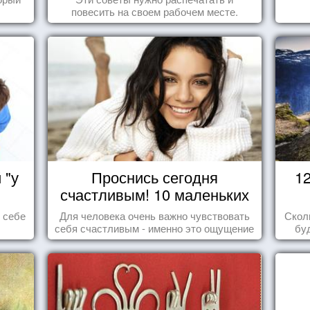
повесить на своем рабочем месте.
 "у
Проснись сегодня
1
счастливым! 10 маленьких
радостей настоящего
ь себе
Для человека очень важно чувствовать
Скол
Счастья
себя счастливым - именно это ощущение
бу
дарит позитивные эмоции и превращает
пере
каждый день в маленький праздник.