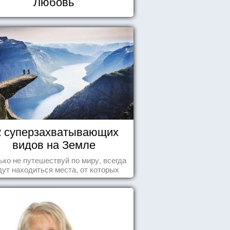
Любовь
2 суперзахватывающих
видов на Земле
ько не путешествуй по миру, всегда
дут находиться места, от которых
хватывает дух и кружится голова...