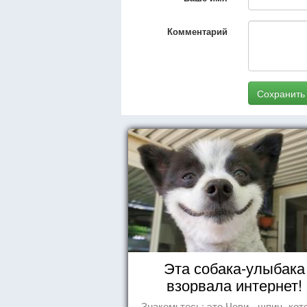
Комментарий
Сохранить
Эта собака-улыбака
взорвала интернет!
Знакомьтесь: это Чеви - шпиц, ко