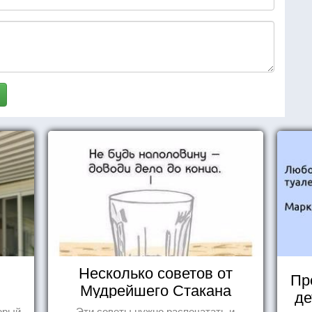
Несколько советов от
Пр
Мудрейшего Стакана
де
торый
Эти советы нужно распечатать и