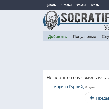
Цитаты
Статьи
Факты
Тесты
+Добавить
Популярные
Слу
Не плетите новую жизнь из ст
—
Марина Гуржий,
85 цитат
Преды