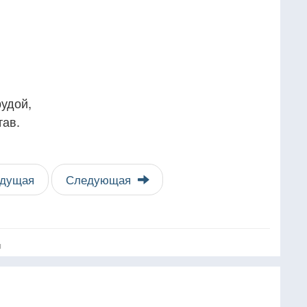
рудой,
тав.
дущая
Следующая
я