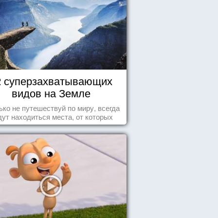
2 суперзахватывающих
видов на Земле
ько не путешествуй по миру, всегда
дут находиться места, от которых
хватывает дух и кружится голова...