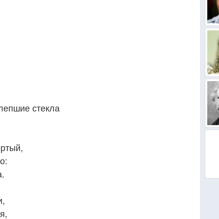
слепшие стекла
ертый,
о:
а.
и,
я,