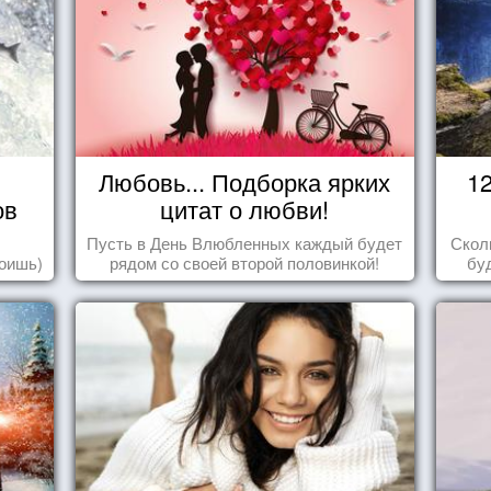
Любовь... Подборка ярких
1
ов
цитат о любви!
Пусть в День Влюбленных каждый будет
Скол
роишь)
рядом со своей второй половинкой!
бу
пере