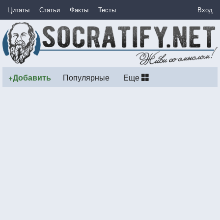
Цитаты
Статьи
Факты
Тесты
Вход
+Добавить
Популярные
Еще