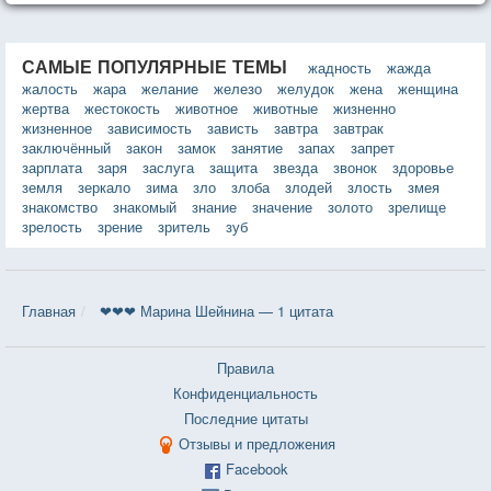
САМЫЕ ПОПУЛЯРНЫЕ ТЕМЫ
жадность
жажда
жалость
жара
желание
железо
желудок
жена
женщина
жертва
жестокость
животное
животные
жизненно
жизненное
зависимость
зависть
завтра
завтрак
заключённый
закон
замок
занятие
запах
запрет
зарплата
заря
заслуга
защита
звезда
звонок
здоровье
земля
зеркало
зима
зло
злоба
злодей
злость
змея
знакомство
знакомый
знание
значение
золото
зрелище
зрелость
зрение
зритель
зуб
Главная
❤❤❤ Марина Шейнина — 1 цитата
Правила
Конфиденциальность
Последние цитаты
Отзывы и предложения
Facebook