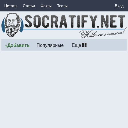
Цитаты
Статьи
Факты
Тесты
Вход
+Добавить
Популярные
Еще